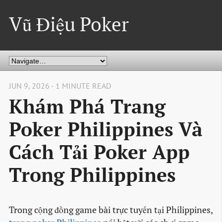
Vũ Điệu Poker
JUN 9, 2026 - 1 MINUTE READ
Khám Phá Trang
Poker Philippines Và
Cách Tải Poker App
Trong Philippines
Trong cộng đồng game bài trực tuyến tại Philippines,